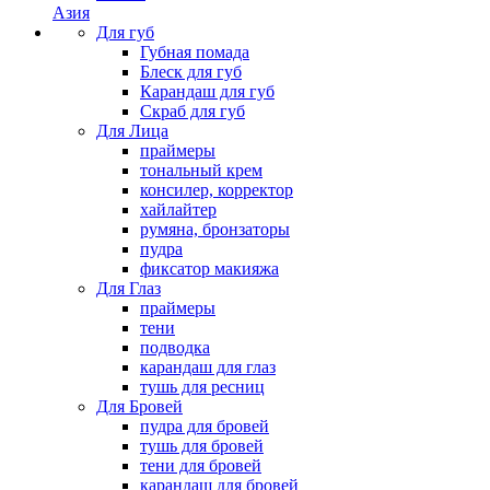
Азия
Для губ
Губная помада
Блеск для губ
Карандаш для губ
Скраб для губ
Для Лица
праймеры
тональный крем
консилер, корректор
хайлайтер
румяна, бронзаторы
пудра
фиксатор макияжа
Для Глаз
праймеры
тени
подводка
карандаш для глаз
тушь для ресниц
Для Бровей
пудра для бровей
тушь для бровей
тени для бровей
карандаш для бровей