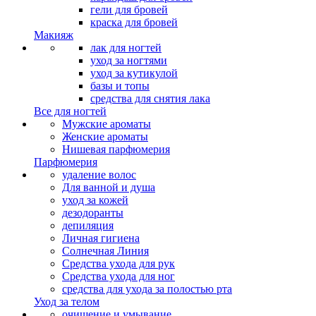
гели для бровей
краска для бровей
Макияж
лак для ногтей
уход за ногтями
уход за кутикулой
базы и топы
средства для снятия лака
Все для ногтей
Мужские ароматы
Женские ароматы
Нишевая парфюмерия
Парфюмерия
удаление волос
Для ванной и душа
уход за кожей
дезодоранты
депиляция
Личная гигиена
Солнечная Линия
Средства ухода для рук
Средства ухода для ног
средства для ухода за полостью рта
Уход за телом
очищение и умывание