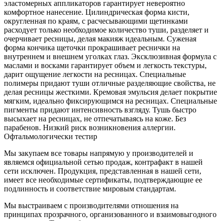
эластомерных аппликаторов гарантирует невероятно
комфортное нанесение. Цилиндрическая форма кисти,
округленная по краям, с расчесывающими щетинками
расходует только необходимое количество туши, разделяет и
очерчивает ресницы, делая макияж идеальным. Суженая
форма кончика щеточки прокрашивает реснички на
внутреннем и внешнем уголках глаз. Эксклюзивная формула с
маслами и восками гарантирует объем и легкость текстуры,
дарит ощущение легкости на ресницах. Специальные
полимеры придают туши отличные разделяющие свойства, не
делая ресницы жесткими. Кремовая эмульсия делает покрытие
мягким, идеально фиксирующимся на ресницах. Специальные
пигменты придают интенсивность взгляду. Тушь быстро
высыхает на ресницах, не отпечатываясь на коже. Без
парабенов. Низкий риск возникновения аллергии.
Офтальмологически тестир
Мы закупаем все товары напрямую у производителей и
являемся официальной сетью продаж, контрафакт в нашей
сети исключен. Продукция, представленная в нашей сети,
имеет все необходимые сертификаты, подтверждающие ее
подлинность и соответствие мировым стандартам.
Мы выстраиваем с производителями отношения на
принципах прозрачного, организованного и взаимовыгодного