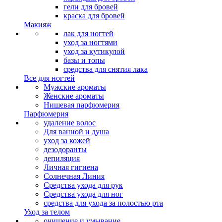
гели для бровей
краска для бровей
Макияж
лак для ногтей
уход за ногтями
уход за кутикулой
базы и топы
средства для снятия лака
Все для ногтей
Мужские ароматы
Женские ароматы
Нишевая парфюмерия
Парфюмерия
удаление волос
Для ванной и душа
уход за кожей
дезодоранты
депиляция
Личная гигиена
Солнечная Линия
Средства ухода для рук
Средства ухода для ног
средства для ухода за полостью рта
Уход за телом
очищение и умывание