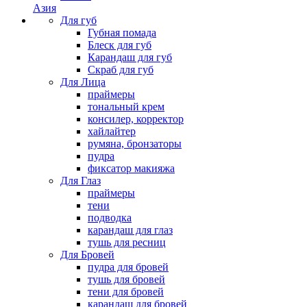
Азия
Для губ
Губная помада
Блеск для губ
Карандаш для губ
Скраб для губ
Для Лица
праймеры
тональный крем
консилер, корректор
хайлайтер
румяна, бронзаторы
пудра
фиксатор макияжа
Для Глаз
праймеры
тени
подводка
карандаш для глаз
тушь для ресниц
Для Бровей
пудра для бровей
тушь для бровей
тени для бровей
карандаш для бровей