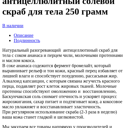
антицеллюлитный солевой
скраб для тела 250 грамм
В наличии
Описание
Подлинность
Натуральный разогревающий антицеллютиный скраб для
тела с соком ананаса и перцем чили, молочными протеинами
и маслом кокоса.
В соке ананаса содежится фермент бромелайт, который
выравнивает рельеф и тон кожи, красный перец избавляет от
лишней влаги и способствует похудению, рассасывая жир.
Алкалоид капсаицин, с которым связана жгучесть красного
перца, подавляет рост клеток жировых тканей. Молочные
протеины способствуют омоложению и восстановлению,
Баскунчакская соль снимает отечность и ускоряет процесс
жирозжигания, сахар питает и подтягивает кожу, а кокосовое
масло увлажняет и восстанавливает эластичность.
При регулярном использование скраба (2-3 раза в неделю)
ваша кожа станет гладкой и шелковистой.
Мы закупаем все товары напрямую у производителей и