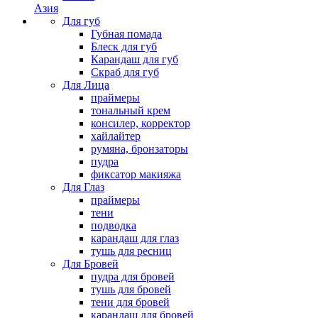
Азия
Для губ
Губная помада
Блеск для губ
Карандаш для губ
Скраб для губ
Для Лица
праймеры
тональный крем
консилер, корректор
хайлайтер
румяна, бронзаторы
пудра
фиксатор макияжа
Для Глаз
праймеры
тени
подводка
карандаш для глаз
тушь для ресниц
Для Бровей
пудра для бровей
тушь для бровей
тени для бровей
карандаш для бровей