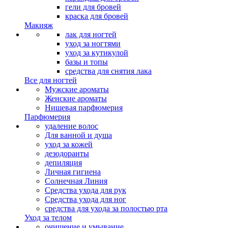
гели для бровей
краска для бровей
Макияж
лак для ногтей
уход за ногтями
уход за кутикулой
базы и топы
средства для снятия лака
Все для ногтей
Мужские ароматы
Женские ароматы
Нишевая парфюмерия
Парфюмерия
удаление волос
Для ванной и душа
уход за кожей
дезодоранты
депиляция
Личная гигиена
Солнечная Линия
Средства ухода для рук
Средства ухода для ног
средства для ухода за полостью рта
Уход за телом
очищение и умывание