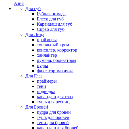
Азия
Для губ
Губная помада
Блеск для губ
Карандаш для губ
Скраб для губ
Для Лица
праймеры
тональный крем
консилер, корректор
хайлайтер
румяна, бронзаторы
пудра
фиксатор макияжа
Для Глаз
праймеры
тени
подводка
карандаш для глаз
тушь для ресниц
Для Бровей
пудра для бровей
тушь для бровей
тени для бровей
карандаш для бровей