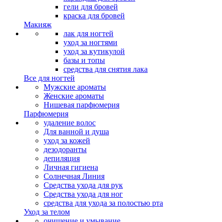
гели для бровей
краска для бровей
Макияж
лак для ногтей
уход за ногтями
уход за кутикулой
базы и топы
средства для снятия лака
Все для ногтей
Мужские ароматы
Женские ароматы
Нишевая парфюмерия
Парфюмерия
удаление волос
Для ванной и душа
уход за кожей
дезодоранты
депиляция
Личная гигиена
Солнечная Линия
Средства ухода для рук
Средства ухода для ног
средства для ухода за полостью рта
Уход за телом
очищение и умывание