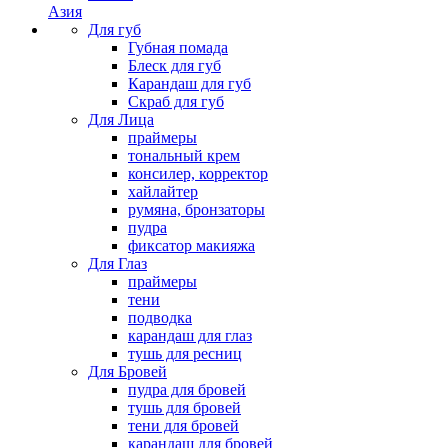
Азия
Для губ
Губная помада
Блеск для губ
Карандаш для губ
Скраб для губ
Для Лица
праймеры
тональный крем
консилер, корректор
хайлайтер
румяна, бронзаторы
пудра
фиксатор макияжа
Для Глаз
праймеры
тени
подводка
карандаш для глаз
тушь для ресниц
Для Бровей
пудра для бровей
тушь для бровей
тени для бровей
карандаш для бровей