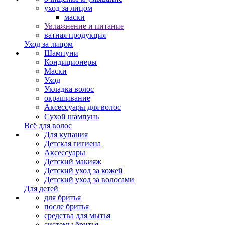
уход за лицом
маски
Увлажнение и питание
ватная продукция
Уход за лицом
Шампуни
Кондиционеры
Маски
Уход
Укладка волос
окрашивание
Аксессуары для волос
Сухой шампунь
Всё для волос
Для купания
Детская гигиена
Аксессуары
Детский макияж
Детский уход за кожей
Детский уход за волосами
Для детей
для бритья
после бритья
средства для мытья
системы бритья