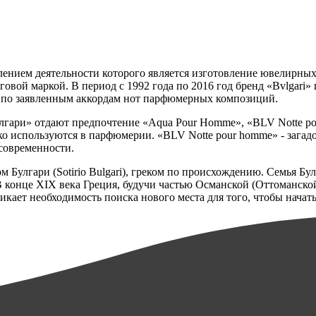
ением деятельности которого является изготовление ювелирных
вой маркой. В период с 1992 года по 2016 год бренд «Bvlgari» 
 по заявленным аккордам нот парфюмерных композиций.
ри» отдают предпочтение «Aqua Pour Homme», «BLV Notte pour 
о используются в парфюмерии. «BLV Notte pour homme» - зага
 современности.
улгари (Sotirio Bulgari), греком по происхождению. Семья Бул
В конце XIX века Греция, будучи частью Османской (Оттоманско
кает необходимость поиска нового места для того, чтобы начать 