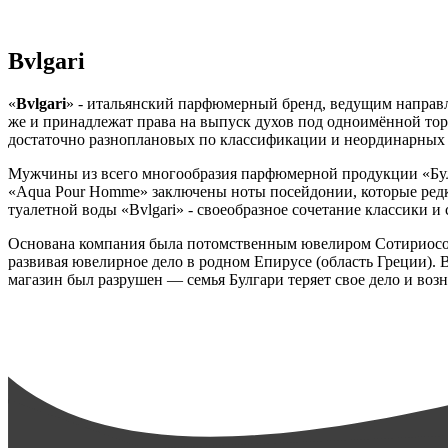
Bvlgari
«
Bvlgari
» - итальянский парфюмерный бренд, ведущим направл
же и принадлежат права на выпуск духов под одноимённой торго
достаточно разноплановых по классификации и неординарных
Мужчины из всего многообразия парфюмерной продукции «Булга
«Aqua Pour Homme» заключены ноты посейдонии, которые редк
туалетной воды «Bvlgari» - своеобразное сочетание классики и
Основана компания была потомственным ювелиром Сотириосом Б
развивая ювелирное дело в родном Епирусе (область Греции). 
магазин был разрушен — семья Булгари теряет свое дело и возни