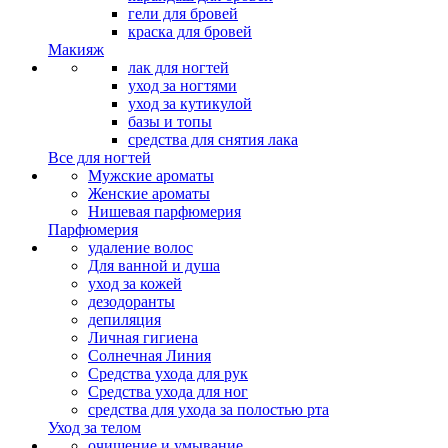
гели для бровей
краска для бровей
Макияж
лак для ногтей
уход за ногтями
уход за кутикулой
базы и топы
средства для снятия лака
Все для ногтей
Мужские ароматы
Женские ароматы
Нишевая парфюмерия
Парфюмерия
удаление волос
Для ванной и душа
уход за кожей
дезодоранты
депиляция
Личная гигиена
Солнечная Линия
Средства ухода для рук
Средства ухода для ног
средства для ухода за полостью рта
Уход за телом
очищение и умывание