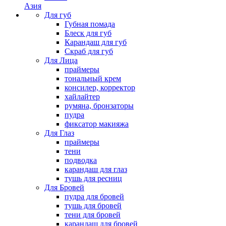
Азия
Для губ
Губная помада
Блеск для губ
Карандаш для губ
Скраб для губ
Для Лица
праймеры
тональный крем
консилер, корректор
хайлайтер
румяна, бронзаторы
пудра
фиксатор макияжа
Для Глаз
праймеры
тени
подводка
карандаш для глаз
тушь для ресниц
Для Бровей
пудра для бровей
тушь для бровей
тени для бровей
карандаш для бровей