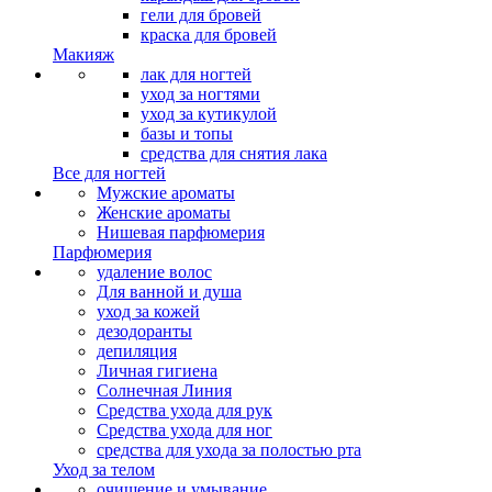
гели для бровей
краска для бровей
Макияж
лак для ногтей
уход за ногтями
уход за кутикулой
базы и топы
средства для снятия лака
Все для ногтей
Мужские ароматы
Женские ароматы
Нишевая парфюмерия
Парфюмерия
удаление волос
Для ванной и душа
уход за кожей
дезодоранты
депиляция
Личная гигиена
Солнечная Линия
Средства ухода для рук
Средства ухода для ног
средства для ухода за полостью рта
Уход за телом
очищение и умывание