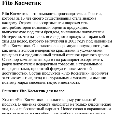
Fito Косметик
Fito Косметик
– это компания-производитель из России,
которая за 15 лет своего существования стала знакома
каждому. Огромный ассортимент и широкая сеть
дистрибьюторов позволили оценить продукцию,
выпускаемую под этим брендом, миллионам покупателей.
Интересно, что началось все с одного продукта – иранской
хны для волос, которую выпустили в 2003 году под названием
«Fito Косметик». Она завоевало огромную популярность, так
как делала волосы невероятно красивыми и ухоженными,
придавая им традиционный теплый оттенок красного дерева.
С тех пор компания из года в год расширяет ассортимент,
радуя покупателей недорогими товарами, натуральными
ингредиентами, простотой формул и повсеместной
доступностью. Состав продуктов «Fito Косметик» изобилует
экстрактами трав, ягод и натуральными маслами, и именно
поэтому марка завоевала такую известность.
Решения Fito Косметик для волос.
Хна от «Fito Косметик» – по-настоящему уникальный
продукт. В линейке средств находится не только классическая
хна, но и ее бесцветный вариант. Новое слово в окрашивании
волос указанным способом – это выбор цветовых нюансов.