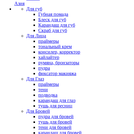
Азия
Для губ
Губная помада
Блеск для губ
Карандаш для губ
Скраб для губ
Для Лица
праймеры
тональный крем
консилер, корректор
хайлайтер
румяна, бронзаторы
пудра
фиксатор макияжа
Для Глаз
праймеры
тени
подводка
карандаш для глаз
тушь для ресниц
Для Бровей
пудра для бровей
тушь для бровей
тени для бровей
карандаш для бровей