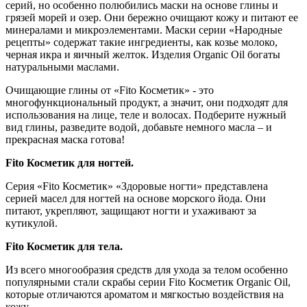
серий, но особенно полюбились маски на основе глины и
грязей морей и озер. Они бережно очищают кожу и питают ее
минералами и микроэлементами. Маски серии «Народные
рецепты» содержат такие ингредиенты, как козье молоко,
черная икра и яичный желток. Изделия Organic Oil богаты
натуральными маслами.
Очищающие глины от «Fito Косметик» - это
многофункциональный продукт, а значит, они подходят для
использования на лице, теле и волосах. Подберите нужный
вид глины, разведите водой, добавьте немного масла – и
прекрасная маска готова!
Fito Косметик для ногтей.
Серия «Fito Косметик» «Здоровые ногти» представлена
серией масел для ногтей на основе морского йода. Они
питают, укрепляют, защищают ногти и ухаживают за
кутикулой.
Fito Косметик
для тела.
Из всего многообразия средств для ухода за телом особенно
популярными стали скрабы серии Fito Косметик Organic Oil,
которые отличаются ароматом и мягкостью воздействия на
кожу.