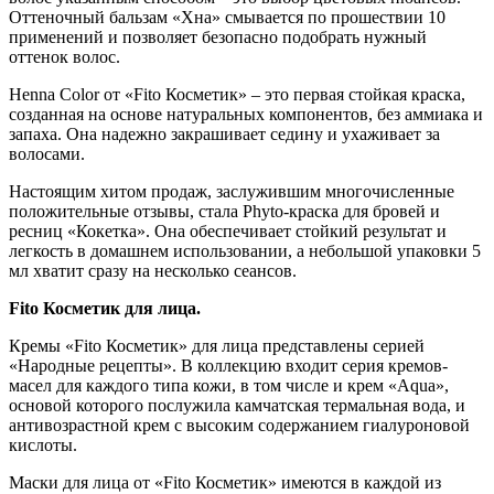
Оттеночный бальзам «Хна» смывается по прошествии 10
применений и позволяет безопасно подобрать нужный
оттенок волос.
Henna Color от «Fito Косметик» – это первая стойкая краска,
созданная на основе натуральных компонентов, без аммиака и
запаха. Она надежно закрашивает седину и ухаживает за
волосами.
Настоящим хитом продаж, заслужившим многочисленные
положительные отзывы, стала Phyto-краска для бровей и
ресниц «Кокетка». Она обеспечивает стойкий результат и
легкость в домашнем использовании, а небольшой упаковки 5
мл хватит сразу на несколько сеансов.
Fito Косметик для лица.
Кремы «Fito Косметик» для лица представлены серией
«Народные рецепты». В коллекцию входит серия кремов-
масел для каждого типа кожи, в том числе и крем «Aqua»,
основой которого послужила камчатская термальная вода, и
антивозрастной крем с высоким содержанием гиалуроновой
кислоты.
Маски для лица от «Fito Косметик» имеются в каждой из