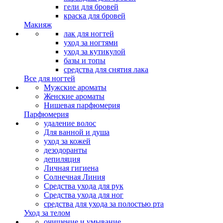
гели для бровей
краска для бровей
Макияж
лак для ногтей
уход за ногтями
уход за кутикулой
базы и топы
средства для снятия лака
Все для ногтей
Мужские ароматы
Женские ароматы
Нишевая парфюмерия
Парфюмерия
удаление волос
Для ванной и душа
уход за кожей
дезодоранты
депиляция
Личная гигиена
Солнечная Линия
Средства ухода для рук
Средства ухода для ног
средства для ухода за полостью рта
Уход за телом
очищение и умывание