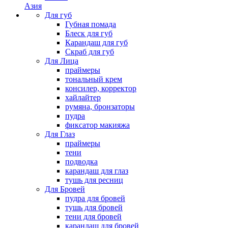
Азия
Для губ
Губная помада
Блеск для губ
Карандаш для губ
Скраб для губ
Для Лица
праймеры
тональный крем
консилер, корректор
хайлайтер
румяна, бронзаторы
пудра
фиксатор макияжа
Для Глаз
праймеры
тени
подводка
карандаш для глаз
тушь для ресниц
Для Бровей
пудра для бровей
тушь для бровей
тени для бровей
карандаш для бровей