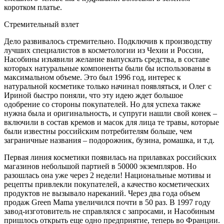
коротком платье.
Стремительный взлет
Дело развивалось стремительно. Подключив к производству
лучших специалистов в косметологии из Чехии и России,
Насобины изъявили желание выпускать средства, в составе
которых натуральные компоненты были бы использованы в
максимальном объеме. Это был 1996 год, интерес к
натуральной косметике только начинал появляться, и Олег с
Ириной быстро поняли, что эту идею ждет большое
одобрение со стороны покупателей. Но для успеха также
нужна была и оригинальность, и супруги нашли свой конек –
включили в состав кремов и масок для лица те травы, которые
были известны российским потребителям больше, чем
заграничные названия – подорожник, бузина, ромашка, и т.д.
Первая линия косметики появилась на прилавках российских
магазинов небольшой партией в 50000 экземпляров. Но
разошлась она уже через 2 недели! Национальные мотивы и
рецепты привлекли покупателей, а качество косметических
продуктов не вызывало нареканий. Через два года объем
продаж Green Mama увеличился почти в 50 раз. В 1997 году
завод-изготовитель не справлялся с запросами, и Насобиным
пришлось открыть еще одно предприятие, теперь во Франции.