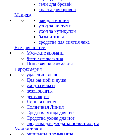
гели для бровей
краска для бровей
Макияж
лак для ногтей
уход за ногтями
уход за кутикулой
базы и топы
средства для снятия лака
Все для ногтей
Мужские ароматы
Женские ароматы
Нишевая парфюмерия
Парфюмерия
удаление волос
Для ванной и душа
уход за кожей
дезодоранты
депиляция
Личная гигиена
Солнечная Линия
Средства ухода для рук
Средства ухода для ног
средства для ухода за полостью рта
Уход за телом
очищение и умывание