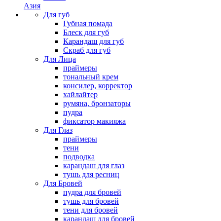
Азия
Для губ
Губная помада
Блеск для губ
Карандаш для губ
Скраб для губ
Для Лица
праймеры
тональный крем
консилер, корректор
хайлайтер
румяна, бронзаторы
пудра
фиксатор макияжа
Для Глаз
праймеры
тени
подводка
карандаш для глаз
тушь для ресниц
Для Бровей
пудра для бровей
тушь для бровей
тени для бровей
карандаш для бровей