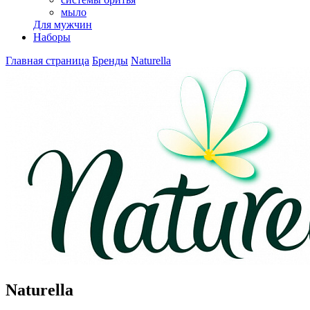
мыло
Для мужчин
Наборы
Главная страница
Бренды
Naturella
Naturella