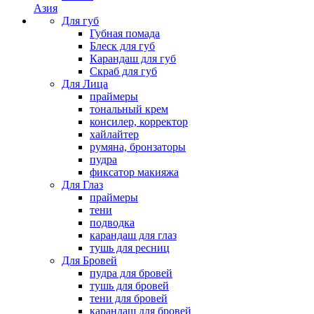
Азия
Для губ
Губная помада
Блеск для губ
Карандаш для губ
Скраб для губ
Для Лица
праймеры
тональный крем
консилер, корректор
хайлайтер
румяна, бронзаторы
пудра
фиксатор макияжа
Для Глаз
праймеры
тени
подводка
карандаш для глаз
тушь для ресниц
Для Бровей
пудра для бровей
тушь для бровей
тени для бровей
карандаш для бровей