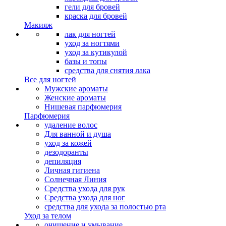
гели для бровей
краска для бровей
Макияж
лак для ногтей
уход за ногтями
уход за кутикулой
базы и топы
средства для снятия лака
Все для ногтей
Мужские ароматы
Женские ароматы
Нишевая парфюмерия
Парфюмерия
удаление волос
Для ванной и душа
уход за кожей
дезодоранты
депиляция
Личная гигиена
Солнечная Линия
Средства ухода для рук
Средства ухода для ног
средства для ухода за полостью рта
Уход за телом
очищение и умывание