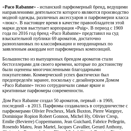
«
Paco Rabanne
» - испанский парфюмерный бренд, ведущими
направлениями деятельности которого являются производство
модной одежды, различных аксессуаров и парфюмерии класса
«люкс». В настоящее время в качестве правообладателя этой
марки духов выступает корпорация «Puig». В период с 1969
года по 2016 год бренд «Paco Rabanne» представил на суд
взыскательной публики 69 ароматов, достаточно
разноплановых по классификации и неординарных по
заявленным аккордам нот парфюмерных композиций.
Большинство из выпущенных брендом ароматов стали
бестселлерами для своего времени, которые по достоинству
были оценены многочисленными благодарными
покупателями. Коммерческий успех фактически был
предопределён заранее, поскольку с дизайнерским Домом
«Paco Rabanne» тесно сотрудничали самые яркие и
креативные парфюмеры современности.
Дом Paco Rabanne создал 50 ароматов, первый - в 1969,
последний - в 2013. Парфюмы создавались в сотрудничестве с
парфюмерами Olivier Pescheux, Mark Buxton, Pierre Wargnye,
Dominique Ropion Robert Gonnon, Michel Hy, Olivier Cresp,
Emilie (Bevierre) Coppermannn, Jean Guichard, Fabrice Pellegrin,
Rosendo Mateu, Jean Martel, Jacques Cavallier, Gerard Anthony,