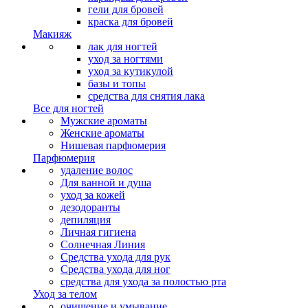
гели для бровей
краска для бровей
Макияж
лак для ногтей
уход за ногтями
уход за кутикулой
базы и топы
средства для снятия лака
Все для ногтей
Мужские ароматы
Женские ароматы
Нишевая парфюмерия
Парфюмерия
удаление волос
Для ванной и душа
уход за кожей
дезодоранты
депиляция
Личная гигиена
Солнечная Линия
Средства ухода для рук
Средства ухода для ног
средства для ухода за полостью рта
Уход за телом
очищение и умывание