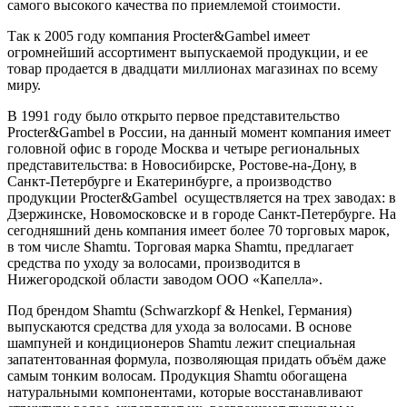
самого высокого качества по приемлемой стоимости.
Так к 2005 году компания Procter&Gambel имеет
огромнейший ассортимент выпускаемой продукции, и ее
товар продается в двадцати миллионах магазинах по всему
миру.
В 1991 году было открыто первое представительство
Procter&Gambel в России, на данный момент компания имеет
головной офис в городе Москва и четыре региональных
представительства: в Новосибирске, Ростове-на-Дону, в
Санкт-Петербурге и Екатеринбурге, а производство
продукции Procter&Gambel осуществляется на трех заводах: в
Дзержинске, Новомосковске и в городе Санкт-Петербурге. На
сегодняшний день компания имеет более 70 торговых марок,
в том числе Shamtu. Торговая марка Shamtu, предлагает
средства по уходу за волосами, производится в
Нижегородской области заводом ООО «Капелла».
Под брендом Shamtu (Schwarzkopf & Henkel, Германия)
выпускаются средства для ухода за волосами. В основе
шампуней и кондиционеров Shamtu лежит специальная
запатентованная формула, позволяющая придать объём даже
самым тонким волосам. Продукция Shamtu обогащена
натуральными компонентами, которые восстанавливают