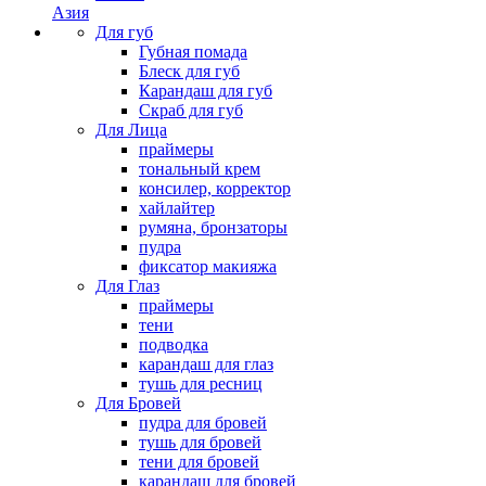
Азия
Для губ
Губная помада
Блеск для губ
Карандаш для губ
Скраб для губ
Для Лица
праймеры
тональный крем
консилер, корректор
хайлайтер
румяна, бронзаторы
пудра
фиксатор макияжа
Для Глаз
праймеры
тени
подводка
карандаш для глаз
тушь для ресниц
Для Бровей
пудра для бровей
тушь для бровей
тени для бровей
карандаш для бровей