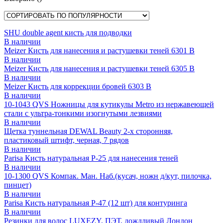
SHU double agent кисть для подводки
В наличии
Meizer Кисть для нанесения и растушевки теней 6301 B
В наличии
Meizer Кисть для нанесения и растушевки теней 6305 B
В наличии
Meizer Кисть для коррекции бровей 6303 B
В наличии
10-1043 QVS Ножницы для кутикулы Metro из нержавеющей
стали с ультра-тонкими изогнутыми лезвиями
В наличии
Щетка туннельная DEWAL Beauty 2-х сторонняя,
пластиковый штифт, черная, 7 рядов
В наличии
Parisa Кисть натуральная P-25 для нанесения теней
В наличии
10-1300 QVS Компак. Ман. Наб.(кусач, ножн д/кут, пилочка,
пинцет)
В наличии
Parisa Кисть натуральная P-47 (12 шт) для контуринга
В наличии
Резинки для волос LUXEZY, ПЭТ, дождливый Лондон