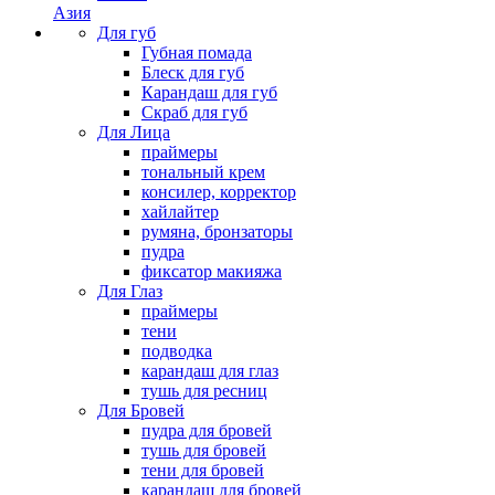
Азия
Для губ
Губная помада
Блеск для губ
Карандаш для губ
Скраб для губ
Для Лица
праймеры
тональный крем
консилер, корректор
хайлайтер
румяна, бронзаторы
пудра
фиксатор макияжа
Для Глаз
праймеры
тени
подводка
карандаш для глаз
тушь для ресниц
Для Бровей
пудра для бровей
тушь для бровей
тени для бровей
карандаш для бровей