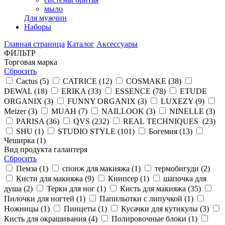
мыло
Для мужчин
Наборы
Главная страница
Каталог
Аксессуары
ФИЛЬТР
Торговая марка
Сбросить
Cactus (
5
)
CATRICE (
12
)
COSMAKE (
38
)
DEWAL (
18
)
ERIKA (
33
)
ESSENCE (
78
)
ETUDE
ORGANIX (
3
)
FUNNY ORGANIX (
3
)
LUXEZY (
9
)
Meizer (
3
)
MUAH (
7
)
NAILLOOK (
3
)
NINELLE (
3
)
PARISA (
36
)
QVS (
232
)
REAL TECHNIQUES (
23
)
SHU (
1
)
STUDIO STYLE (
101
)
Богемия (
13
)
Чеширка (
1
)
Вид продукта галантеря
Сбросить
Пемза (
1
)
спонж для макияжа (
1
)
термобигуди (
2
)
Кисти для макияжа (
9
)
Книпсер (
1
)
шапочка для
душа (
2
)
Терки для ног (
1
)
Кисть для макияжа (
35
)
Пилочки для ногтей (
1
)
Папильотки с липучкой (
1
)
Ножницы (
1
)
Пинцеты (
1
)
Кусачки для кутикулы (
3
)
Кисть для окрашивания (
4
)
Полировочные блоки (
1
)