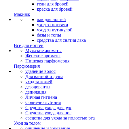
гели для бровей
краска для бровей
Макияж
лак для ногтей
уход за ногтями
уход за кутикулой
базы и топы
средства для снятия лака
Все для ногтей
Мужские ароматы
Женские ароматы
Нишевая парфюмерия
Парфюмерия
удаление волос
Для ванной и душа
уход за кожей
дезодоранты
депиляция
Личная гигиена
Солнечная Линия
Средства ухода для рук
Средства ухода для ног
средства для ухода за полостью рта
Уход за телом
очищение и умывание