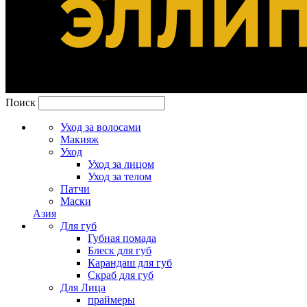
Поиск
Уход за волосами
Макияж
Уход
Уход за лицом
Уход за телом
Патчи
Маски
Азия
Для губ
Губная помада
Блеск для губ
Карандаш для губ
Скраб для губ
Для Лица
праймеры