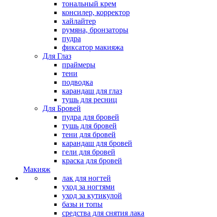
тональный крем
консилер, корректор
хайлайтер
румяна, бронзаторы
пудра
фиксатор макияжа
Для Глаз
праймеры
тени
подводка
карандаш для глаз
тушь для ресниц
Для Бровей
пудра для бровей
тушь для бровей
тени для бровей
карандаш для бровей
гели для бровей
краска для бровей
Макияж
лак для ногтей
уход за ногтями
уход за кутикулой
базы и топы
средства для снятия лака