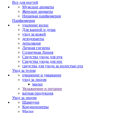
Все для ногтей
Мужские ароматы
Женские ароматы
Нишевая парфюмерия
Парфюмерия
удаление волос
Для ванной и душа
уход за кожей
дезодоранты
депиляция
Личная гигиена
Солнечная Линия
Средства ухода для рук
Средства ухода для ног
средства для ухода за полостью рта
Уход за телом
очищение и умывание
уход за лицом
маски
Увлажнение и питание
ватная продукция
Уход за лицом
Шампуни
Кондиционеры
Маски