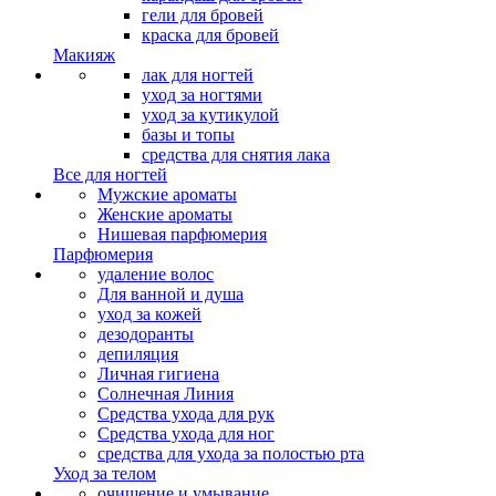
гели для бровей
краска для бровей
Макияж
лак для ногтей
уход за ногтями
уход за кутикулой
базы и топы
средства для снятия лака
Все для ногтей
Мужские ароматы
Женские ароматы
Нишевая парфюмерия
Парфюмерия
удаление волос
Для ванной и душа
уход за кожей
дезодоранты
депиляция
Личная гигиена
Солнечная Линия
Средства ухода для рук
Средства ухода для ног
средства для ухода за полостью рта
Уход за телом
очищение и умывание