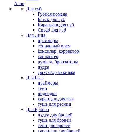
Азия
Для губ
Губная помада
Блеск для губ
Карандаш для губ
Скраб для губ
Для Лица
праймеры
тональный крем
консилер, корректор
хайлайтер
румяна, бронзаторы
пудра
фиксатор макияжа
Для Глаз
праймеры
тени
подводка
карандаш для глаз
тушь для ресниц
Для Бровей
пудра для бровей
тушь для бровей
тени для бровей
карандаш для бровей