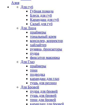
Азия
Для губ
Губная помада
Блеск для губ
Карандаш для губ
Скраб для губ
Для Лица
праймеры
тональный крем
консилер, корректор
хайлайтер
румяна, бронзаторы
пудра
фиксатор макияжа
Для Глаз
праймеры
тени
подводка
карандаш для глаз
тушь для ресниц
Для Бровей
пудра для бровей
тушь для бровей
тени для бровей
карандаш для бровей