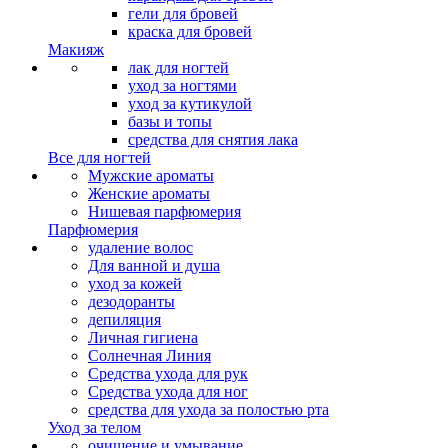
гели для бровей
краска для бровей
Макияж
лак для ногтей
уход за ногтями
уход за кутикулой
базы и топы
средства для снятия лака
Все для ногтей
Мужские ароматы
Женские ароматы
Нишевая парфюмерия
Парфюмерия
удаление волос
Для ванной и душа
уход за кожей
дезодоранты
депиляция
Личная гигиена
Солнечная Линия
Средства ухода для рук
Средства ухода для ног
средства для ухода за полостью рта
Уход за телом
очищение и умывание