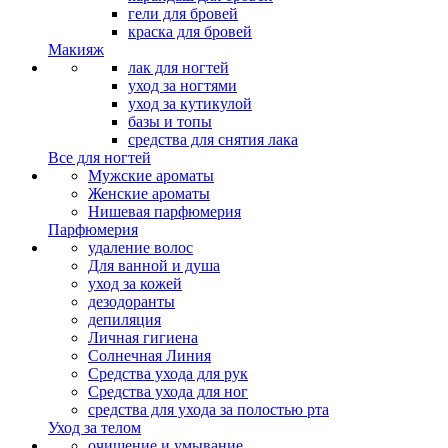
гели для бровей
краска для бровей
Макияж
лак для ногтей
уход за ногтями
уход за кутикулой
базы и топы
средства для снятия лака
Все для ногтей
Мужские ароматы
Женские ароматы
Нишевая парфюмерия
Парфюмерия
удаление волос
Для ванной и душа
уход за кожей
дезодоранты
депиляция
Личная гигиена
Солнечная Линия
Средства ухода для рук
Средства ухода для ног
средства для ухода за полостью рта
Уход за телом
очищение и умывание