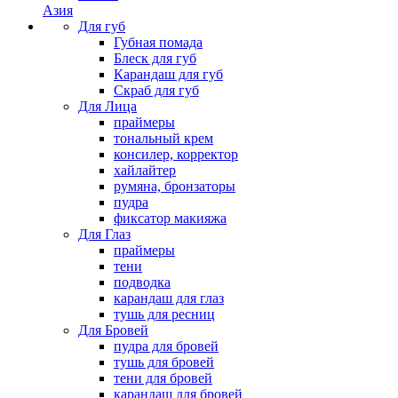
Азия
Для губ
Губная помада
Блеск для губ
Карандаш для губ
Скраб для губ
Для Лица
праймеры
тональный крем
консилер, корректор
хайлайтер
румяна, бронзаторы
пудра
фиксатор макияжа
Для Глаз
праймеры
тени
подводка
карандаш для глаз
тушь для ресниц
Для Бровей
пудра для бровей
тушь для бровей
тени для бровей
карандаш для бровей